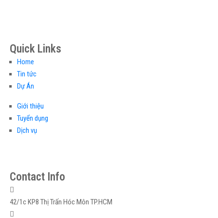
Quick Links
Home
Tin tức
Dự Án
Giới thiệu
Tuyển dụng
Dịch vụ
Contact Info
42/1c KP8 Thị Trấn Hóc Môn TP.HCM