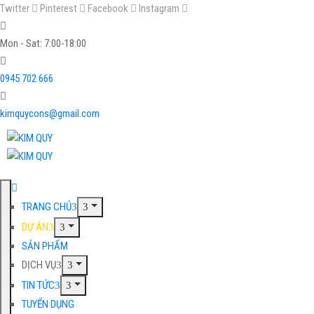
Twitter
Pinterest
Facebook
Instagram
Mon - Sat: 7:00-18:00
0945 702 666
kimquycons@gmail.com
TRANG CHỦ
DỰ ÁN
SẢN PHẨM
DỊCH VỤ
TIN TỨC
TUYỂN DỤNG