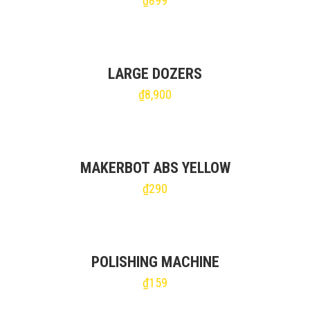
₫
899
LARGE DOZERS
₫
8,900
MAKERBOT ABS YELLOW
₫
290
POLISHING MACHINE
₫
159