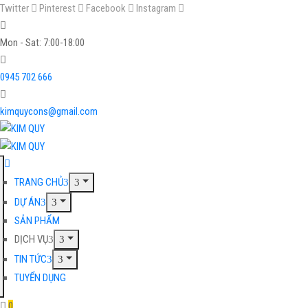
Twitter
Pinterest
Facebook
Instagram
Mon - Sat: 7:00-18:00
0945 702 666
kimquycons@gmail.com
TRANG CHỦ
DỰ ÁN
SẢN PHẨM
DỊCH VỤ
TIN TỨC
TUYỂN DỤNG
0